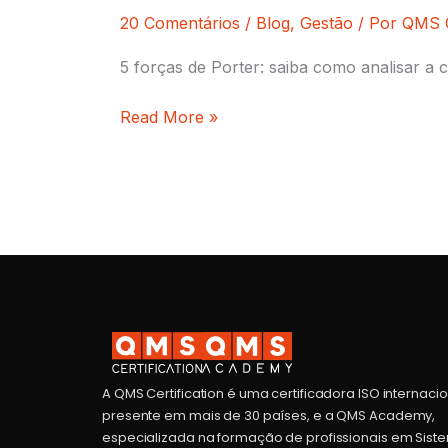
20 Comentários
/
Blog
,
Gestão
/ Por
QMS C
5 forças de Porter: saiba como analisar a 
Read More »
A QMS Certification é uma certificadora ISO internaci
presente em mais de 30 países, e a QMS Academy,
especializada na formação de profissionais em Sist