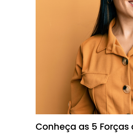
analise
melhor
seu
mercado!
Conheça as 5 Forças 