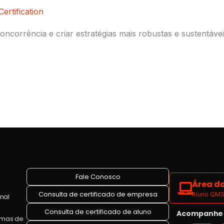
ertification
concorrência e criar estratégias mais robustas e sustentáve
Fale Conosco
Área do
Consulta de certificado de empresa
Aluno QMS 
onal
Consulta de certificado de aluno
Acompanhe a
emas de