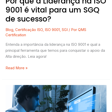
Por que a Liderança na ISO
sucesso?
9001 é vital para um SGQ
de sucesso?
Blog
,
Certificação ISO
,
ISO 9001
,
SGI
/ Por
QMS
Certification
Entenda a importância da liderança na ISO 9001 e qual a
principal ferramenta que temos para conquistar o apoio da
Alta direção. Leia agora!
Read More »
Quais
os
requisitos
alterados
na