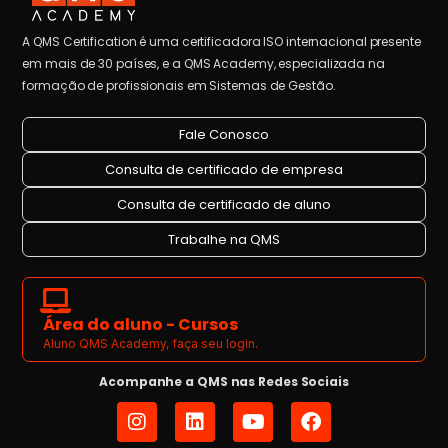
A QMS Certification é uma certificadora ISO internacional presente
em mais de 30 países, e a QMS Academy, especializada na
formação de profissionais em Sistemas de Gestão.
Fale Conosco
Consulta de certificado de empresa
Consulta de certificado de aluno
Trabalhe na QMS
Área do aluno - Cursos
Aluno QMS Academy, faça seu login.
Acompanhe a QMS nas Redes Sociais
I
L
Y
F
n
i
o
a