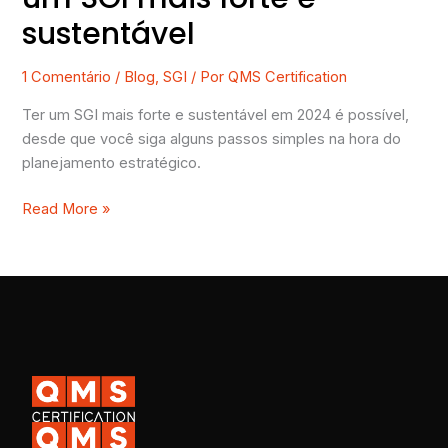
sustentável
1 Comentário
/
Blog
,
SGI
/ Por
QMS Certification
Ter um SGI mais forte e sustentável em 2024 é possível,
desde que você siga alguns passos simples na hora do
planejamento estratégico.
Read More »