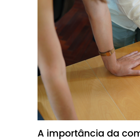
de
Gestão
A importância da com