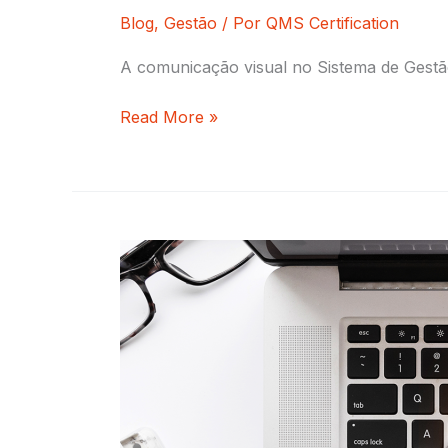
Blog
,
Gestão
/ Por
QMS Certification
A comunicação visual no Sistema de Gestã
Read More »
[Guia
Completo]
Tudo
sobre
a
ISO/IEC
42001