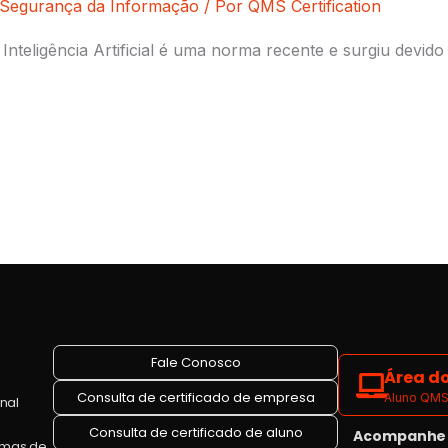
Segurança da Informação
/ Por
QMS Certification
nteligência Artificial é uma norma recente e surgiu devid
Fale Conosco
Área do
Consulta de certificado de empresa
Aluno QMS 
onal
Consulta de certificado de aluno
Acompanhe a
emas de