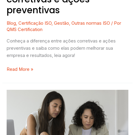
preventivas
Blog
,
Certificação ISO
,
Gestão
,
Outras normas ISO
/ Por
QMS Certification
Conheça a diferença entre ações corretivas e ações
preventivas e saiba como elas podem melhorar sua
empresa e resultados, leia agora!
Read More »
Gestão
de
não
conformidades
–
etapas