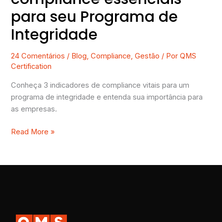
para seu Programa de
Integridade
24 Comentários
/
Blog
,
Compliance
,
Gestão
/ Por
QMS
Certification
Conheça 3 indicadores de compliance vitais para um
programa de integridade e entenda sua importância para
as empresas.
Read More »