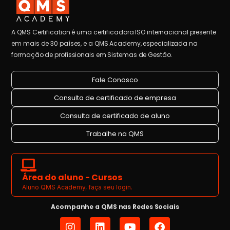
A QMS Certification é uma certificadora ISO internacional presente
em mais de 30 países, e a QMS Academy, especializada na
formação de profissionais em Sistemas de Gestão.
Fale Conosco
Consulta de certificado de empresa
Consulta de certificado de aluno
Trabalhe na QMS
Área do aluno - Cursos
Aluno QMS Academy, faça seu login.
Acompanhe a QMS nas Redes Sociais
I
L
Y
F