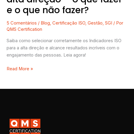
não
e o que não fazer?
fazer?
5 Comentários
/
Blog
,
Certificação ISO
,
Gestão
,
SGI
/ Por
QMS Certification
Saiba como selecionar corretamente os Indicadores ISO
para a alta direção e alcance resultados incríveis com o
engajamento das pessoas. Leia agora!
Read More »