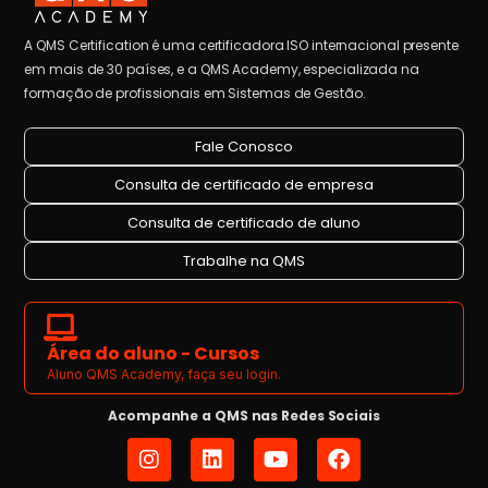
A QMS Certification é uma certificadora ISO internacional presente
em mais de 30 países, e a QMS Academy, especializada na
formação de profissionais em Sistemas de Gestão.
Fale Conosco
Consulta de certificado de empresa
Consulta de certificado de aluno
Trabalhe na QMS
Área do aluno - Cursos
Aluno QMS Academy, faça seu login.
Acompanhe a QMS nas Redes Sociais
I
L
Y
F
n
i
o
a