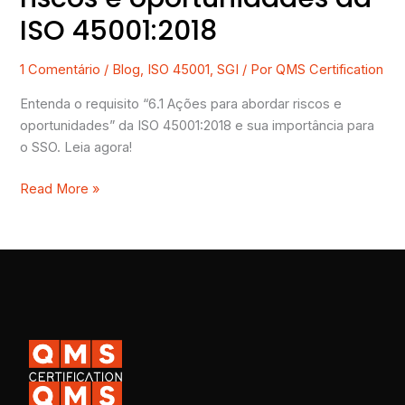
ISO 45001:2018
1 Comentário
/
Blog
,
ISO 45001
,
SGI
/ Por
QMS Certification
Entenda o requisito “6.1 Ações para abordar riscos e
oportunidades” da ISO 45001:2018 e sua importância para
o SSO. Leia agora!
Read More »