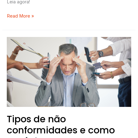
Leia agora!
Read More »
Tipos
de
não
conformidades
e
como
tratá-
las
Tipos de não
conformidades e como