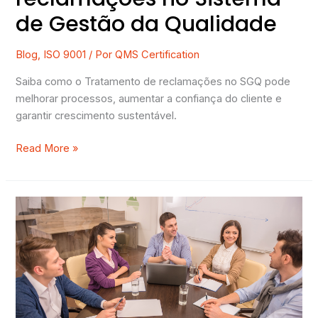
de Gestão da Qualidade
Blog
,
ISO 9001
/ Por
QMS Certification
Saiba como o Tratamento de reclamações no SGQ pode
melhorar processos, aumentar a confiança do cliente e
garantir crescimento sustentável.
Read More »
O
que
é
o
departamento
da
qualidade