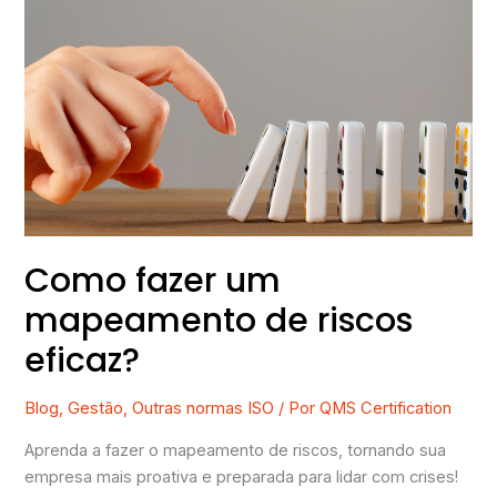
fazer
um
mapeamento
de
riscos
eficaz?
Como fazer um
mapeamento de riscos
eficaz?
Blog
,
Gestão
,
Outras normas ISO
/ Por
QMS Certification
Aprenda a fazer o mapeamento de riscos, tornando sua
empresa mais proativa e preparada para lidar com crises!