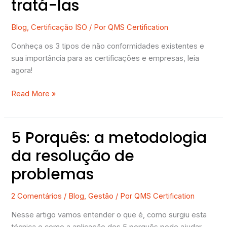
tratá-las
Blog
,
Certificação ISO
/ Por
QMS Certification
Conheça os 3 tipos de não conformidades existentes e
sua importância para as certificações e empresas, leia
agora!
Read More »
5 Porquês: a metodologia
5
Porquês:
da resolução de
a
problemas
metodologia
da
resolução
2 Comentários
/
Blog
,
Gestão
/ Por
QMS Certification
de
Nesse artigo vamos entender o que é, como surgiu esta
problemas