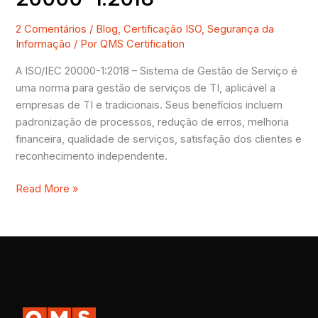
2 Comentários
/
Blog
,
Certificação ISO
,
Segurança da
Informação
/ Por
QMS Certification
A ISO/IEC 20000-1:2018 – Sistema de Gestão de Serviço é
uma norma para gestão de serviços de TI, aplicável a
empresas de TI e tradicionais. Seus benefícios incluem
padronização de processos, redução de erros, melhoria
financeira, qualidade de serviços, satisfação dos clientes e
reconhecimento independente.
Read More »