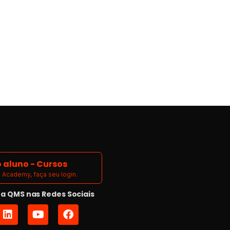
 aluno - Cursos
Academy, faça seu login.
 QMS nas Redes Sociais
L
Y
F
i
o
a
n
u
c