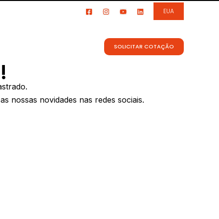
EUA
ea do Aluno
Fale conosco
CONTEÚDO
SOBRE
SOLICITAR COTAÇÃO
!
astrado.
s nossas novidades nas redes sociais.