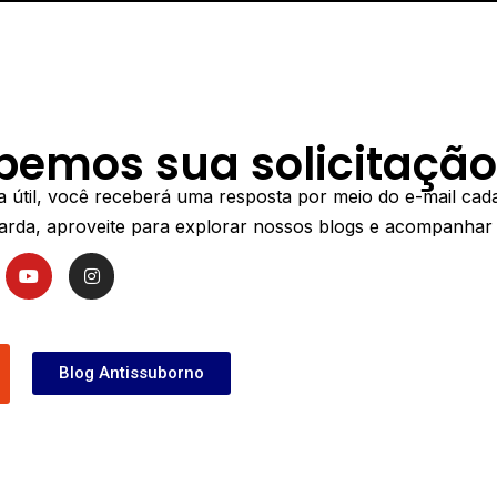
Ár
EDITAÇÕES E CREDENCIAMENTOS
CURSOS
TRANSFERÊNCIA
bemos sua solicitação
ia útil, você receberá uma resposta por meio do e-mail cad
rda, aproveite para explorar nossos blogs e acompanhar a
Y
I
o
n
u
s
t
t
u
a
b
g
e
r
Blog Antissuborno
a
m