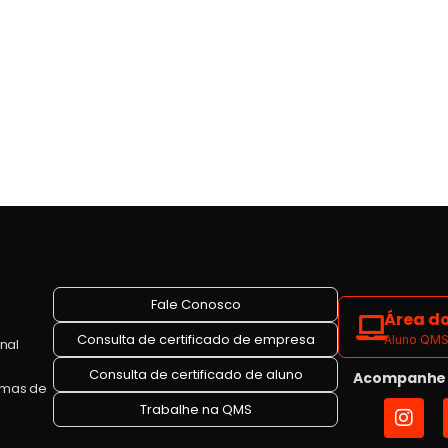
Fale Conosco
Área do
Consulta de certificado de empresa
Aluno QMS 
onal
Consulta de certificado de aluno
Acompanhe a
emas de
I
Trabalhe na QMS
n
s