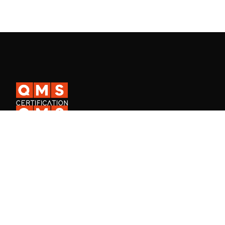
A QMS Certification é uma certificadora ISO internacional presente
em mais de 30 países, e a QMS Academy, especializada na
formação de profissionais em Sistemas de Gestão.
Fale Conosco
Consulta de certificado de empresa
Consulta de certificado de aluno