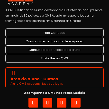
A QMS Certification é uma certificadora ISO internacional presente
em mais de 30 países, e a QMS Academy, especializada na
formação de profissionais em Sistemas de Gestão.
Fale Conosco
Consulta de certificado de empresa
Consulta de certificado de aluno
Trabalhe na QMS
Área do aluno - Cursos
Aluno QMS Academy, faça seu login.
Acompanhe a QMS nas Redes Sociais
I
L
Y
F
n
i
o
a