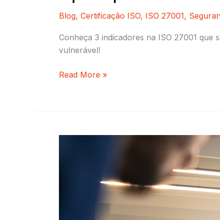
Blog
,
Certificação ISO
,
ISO 27001
,
Seguran
Conheça 3 indicadores na ISO 27001 que sã
vulnerável!
Read More »
Como
surgiu
a
ISO
22301:
Sistemas
de