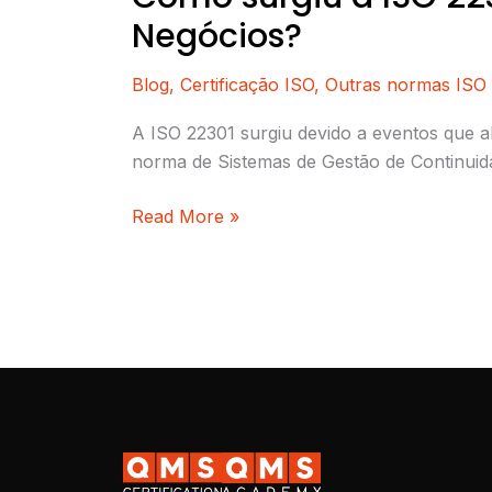
Negócios?
Blog
,
Certificação ISO
,
Outras normas ISO
A ISO 22301 surgiu devido a eventos que 
norma de Sistemas de Gestão de Continuida
Read More »