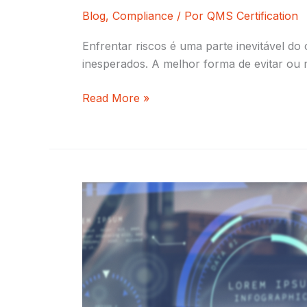
Blog
,
Compliance
/ Por
QMS Certification
Enfrentar riscos é uma parte inevitável do
inesperados. A melhor forma de evitar ou m
Read More »
3
principais
indicadores
na
ISO
27001