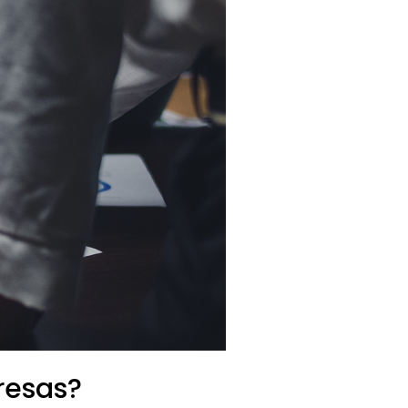
resas?