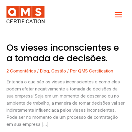
Ir
para
o
conteúdo
Os vieses inconscientes e
Os
vieses
a tomada de decisões.
inconscientes
e
2 Comentários
/
Blog
,
Gestão
/ Por
QMS Certification
a
tomada
Entenda o que são os vieses inconscientes e como eles
de
podem afetar negativamente a tomada de decisões da
decisões.
sua empresa! Seja em um momento de descanso ou no
ambiente de trabalho, a maneira de tomar decisões vai ser
indiretamente influenciada pelos vieses inconscientes.
Pode ser no momento de um processo de contratação
em sua empresa […]