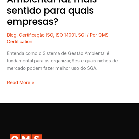
sentido para quais
empresas?
Blog
,
Certificação ISO
,
ISO 14001
,
SGI
/ Por
QMS
Certification
Entenda como o Sistema de Gestão Ambiental é
fundamental para as organizações e quais nichos de
mercado podem fazer melhor uso do SGA.
Read More »