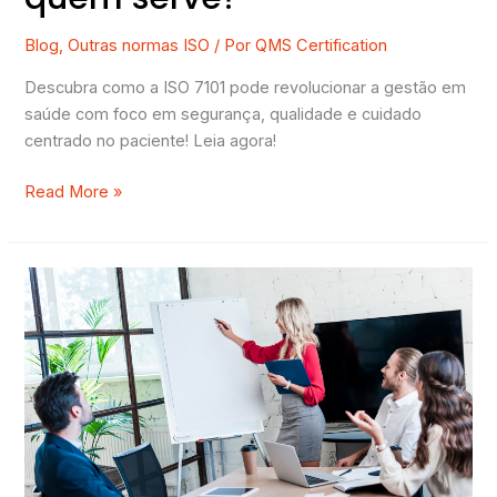
Blog
,
Outras normas ISO
/ Por
QMS Certification
Descubra como a ISO 7101 pode revolucionar a gestão em
saúde com foco em segurança, qualidade e cuidado
centrado no paciente! Leia agora!
Read More »
Como
o
5W2H
pode
ajudar
o
seu
Sistema
de