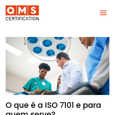
Ir
para
o
conteúdo
O
que
é
a
ISO
7101
e
para
quem
serve?
O que é a ISO 7101 e para
quem serve?