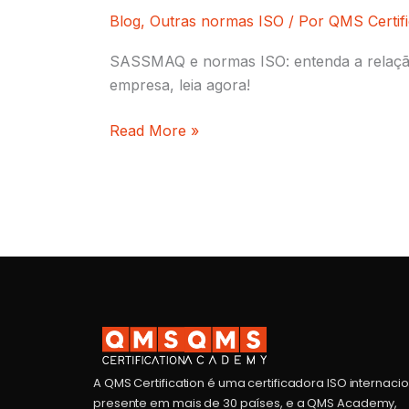
Blog
,
Outras normas ISO
/ Por
QMS Certifi
SASSMAQ e normas ISO: entenda a relação
empresa, leia agora!
Read More »
A QMS Certification é uma certificadora ISO internaci
presente em mais de 30 países, e a QMS Academy,