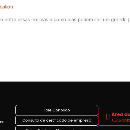
cation
 entre essas normas e como elas podem ser um grande pot
Fale Conosco
Área do
Consulta de certificado de empresa
Aluno QMS 
onal