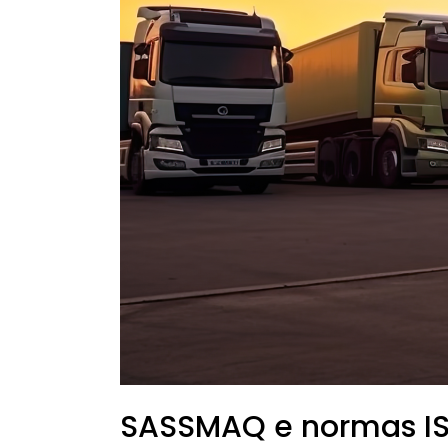
benefícios
mútuos
SASSMAQ e normas ISO