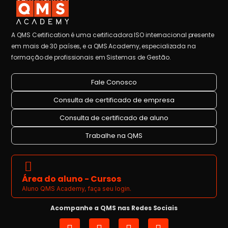
A QMS Certification é uma certificadora ISO internacional presente
em mais de 30 países, e a QMS Academy, especializada na
formação de profissionais em Sistemas de Gestão.
Fale Conosco
Consulta de certificado de empresa
Consulta de certificado de aluno
Trabalhe na QMS
Área do aluno - Cursos
Aluno QMS Academy, faça seu login.
Acompanhe a QMS nas Redes Sociais
I
L
Y
F