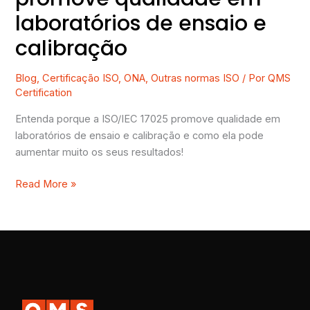
laboratórios de ensaio e
calibração
Blog
,
Certificação ISO
,
ONA
,
Outras normas ISO
/ Por
QMS
Certification
Entenda porque a ISO/IEC 17025 promove qualidade em
laboratórios de ensaio e calibração e como ela pode
aumentar muito os seus resultados!
Read More »