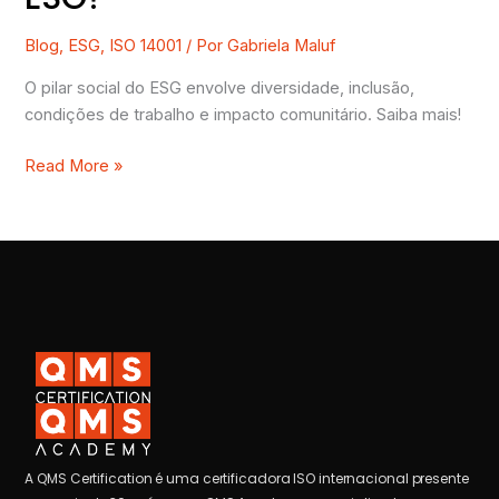
Blog
,
ESG
,
ISO 14001
/ Por
Gabriela Maluf
O pilar social do ESG envolve diversidade, inclusão,
condições de trabalho e impacto comunitário. Saiba mais!
Read More »
A QMS Certification é uma certificadora ISO internacional presente