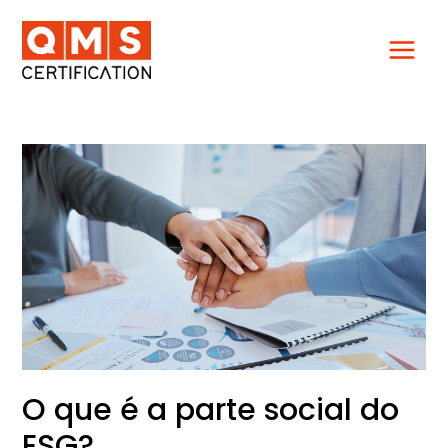
Ir
para
o
conteúdo
O
que
é
a
parte
social
do
ESG?
O que é a parte social do
ESG?