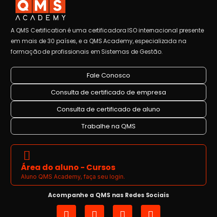
A QMS Certification é uma certificadora ISO internacional presente
em mais de 30 países, e a QMS Academy, especializada na
formação de profissionais em Sistemas de Gestão.
Fale Conosco
Consulta de certificado de empresa
Consulta de certificado de aluno
Trabalhe na QMS
Área do aluno - Cursos
Aluno QMS Academy, faça seu login.
Acompanhe a QMS nas Redes Sociais
I
L
Y
F