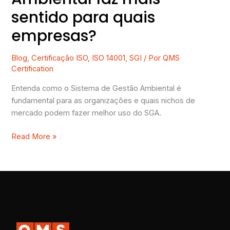
sentido para quais
empresas?
Blog
,
Certificação ISO
,
ISO 14001
,
SGI
/ Por
QMS
Certification
Entenda como o Sistema de Gestão Ambiental é
fundamental para as organizações e quais nichos de
mercado podem fazer melhor uso do SGA.
Read More »