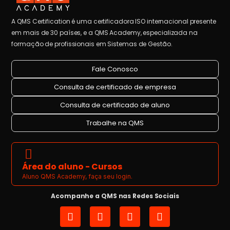
A QMS Certification é uma certificadora ISO internacional presente
em mais de 30 países, e a QMS Academy, especializada na
formação de profissionais em Sistemas de Gestão.
Fale Conosco
Consulta de certificado de empresa
Consulta de certificado de aluno
Trabalhe na QMS
Área do aluno - Cursos
Aluno QMS Academy, faça seu login.
Acompanhe a QMS nas Redes Sociais
I
L
Y
F
n
i
o
a