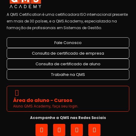
A QMS Certification é uma certificadora ISO internacional presente
em mais de 30 países, e a QMS Academy, especializada na
formação de profissionais em Sistemas de Gestão.
Fale Conosco
Consulta de certificado de empresa
Consulta de certificado de aluno
Trabalhe na QMS
Área do aluno - Cursos
Aluno QMS Academy, faça seu login.
Acompanhe a QMS nas Redes Sociais
I
L
Y
F
n
i
o
a