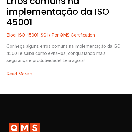
Erros comuns na
implementação da ISO
45001
Blog
,
ISO 45001
,
SGI
/ Por
QMS Certification
Conheça alguns erros comuns na implementação da ISO
45001 e saiba como evitá-los, conquistando mais
segurança e produtividade! Leia agora!
Read More »