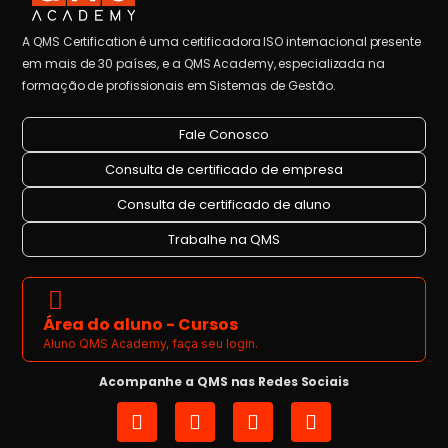
A QMS Certification é uma certificadora ISO internacional presente
em mais de 30 países, e a QMS Academy, especializada na
formação de profissionais em Sistemas de Gestão.
Fale Conosco
Consulta de certificado de empresa
Consulta de certificado de aluno
Trabalhe na QMS
Área do aluno - Cursos
Aluno QMS Academy, faça seu login.
Acompanhe a QMS nas Redes Sociais
I
L
Y
F
n
i
o
a